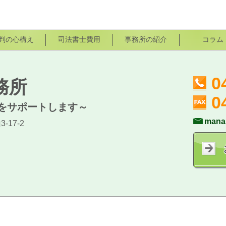
判の心構え
司法書士費用
事務所の紹介
コラム
0
務所
0
をサポートします～
mana
17-2