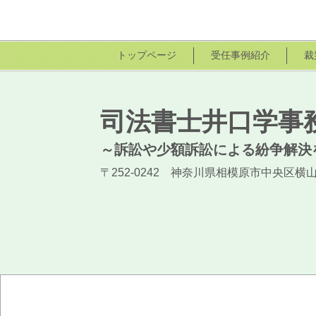
トップページ
受任事例紹介
裁
司法書士井口学事
～訴訟や少額訴訟による紛争解決
〒252-0242 神奈川県相模原市中央区横山3-