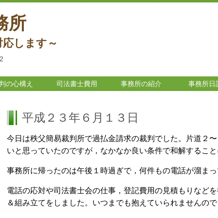
務所
対応します～
2
判の心構え
司法書士費用
事務所の紹介
事務所日
平成２３年６月１３日
今日は秩父簡易裁判所で過払金請求の裁判でした。片道２〜
いと思っていたのですが，なかなか良い条件で和解すること
事務所に帰ったのは午後１時過ぎで，何件もの電話が溜まっ
電話の応対や司法書士会の仕事，登記費用の見積もりなどを
＆組み立てをしました。いつまでも抱えていられませんので