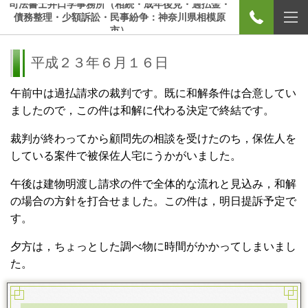
司法書士井口学事務所（相続・成年後見・過払金・
債務整理・少額訴訟・民事紛争：神奈川県相模原
市）
平成２３年６月１６日
午前中は過払請求の裁判です。既に和解条件は合意してい
ましたので，この件は和解に代わる決定で終結です。
裁判が終わってから顧問先の相談を受けたのち，保佐人を
している案件で被保佐人宅にうかがいました。
午後は建物明渡し請求の件で全体的な流れと見込み，和解
の場合の方針を打合せました。この件は，明日提訴予定で
す。
夕方は，ちょっとした調べ物に時間がかかってしまいまし
た。