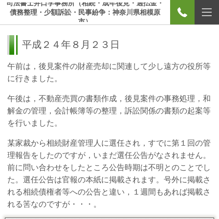
司法書士井口学事務所（相続・成年後見・過払金・
債務整理・少額訴訟・民事紛争：神奈川県相模原
市）
平成２４年８月２３日
午前は，後見案件の財産売却に関連して少し遠方の役所等
に行きました。
午後は，不動産売買の書類作成，後見案件の事務処理，和
解金の管理，会計帳簿等の整理，訴訟関係の書類の起案等
を行いました。
某家裁から相続財産管理人に選任され，すでに第１回の管
理報告をしたのですが，いまだ選任公告がなされません。
前に問い合わせをしたところ公告時期は不明とのことでし
た。選任公告は官報の本紙に掲載されます。号外に掲載さ
れる相続債権者等への公告と違い，１週間もあれば掲載さ
れる筈なのですが・・・。