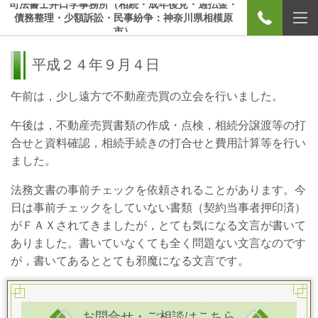
司法書士井口学事務所（相続・成年後見・過払金・
債務整理・少額訴訟・民事紛争：神奈川県相模原
市）
平成２４年９月４日
午前は，少し遠方で不動産売買の立会を行いました。
午後は，不動産売買書類の作成・点検，相続分譲渡等の打
合せと資料確認，相続手続きの打合せと費用計算等を行い
ました。
法務文書の事前チェックを依頼されることがあります。今
日は事前チェックをしていない書類（契約当事者押印済）
がＦＡＸされてきましたが，とても気になる文言が書いて
ありました。書いていなくても全く問題ない文言なのです
が，書いてあるととても邪魔になる文言です。
お問合せ・ご相談はこちら