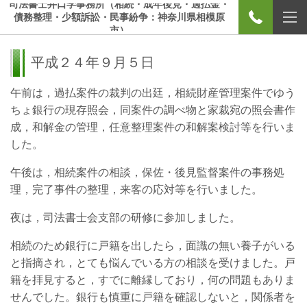
司法書士井口学事務所（相続・成年後見・過払金・
債務整理・少額訴訟・民事紛争：神奈川県相模原
市）
平成２４年９月５日
午前は，過払案件の裁判の出廷，相続財産管理案件でゆう
ちょ銀行の現存照会，同案件の調べ物と家裁宛の照会書作
成，和解金の管理，任意整理案件の和解案検討等を行いま
した。
午後は，相続案件の相談，保佐・後見監督案件の事務処
理，完了事件の整理，来客の応対等を行いました。
夜は，司法書士会支部の研修に参加しました。
相続のため銀行に戸籍を出したら，面識の無い養子がいる
と指摘され，とても悩んでいる方の相談を受けました。戸
籍を拝見すると，すでに離縁しており，何の問題もありま
せんでした。銀行も慎重に戸籍を確認しないと，関係者を