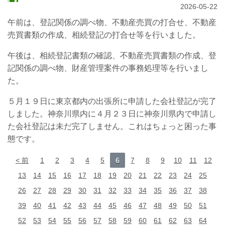
2026-05-22
午前は、登記関係の調べ物、不動産売買の打合せ、不動産
売買書類の作成、相続登記の打合せ等を行いました。
午後は、相続登記書類の確認、不動産売買書類の作成、登
記関係の調べ物、財産管理案件の事務処理等を行いまし
た。
５月１９日に東京都内の出張所に申請した会社登記が完了
しました。神奈川県内に４月２３日に神奈川県内で申請し
た会社登記は未だ完了しません。これはちょっと困った事
態です。
前
1
2
3
4
5
6
7
8
9
10
11
12
13
14
15
16
17
18
19
20
21
22
23
24
25
26
27
28
29
30
31
32
33
34
35
36
37
38
39
40
41
42
43
44
45
46
47
48
49
50
51
52
53
54
55
56
57
58
59
60
61
62
63
64