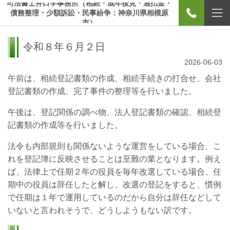
司法書士井口学事務所（相続・成年後見・過払金・
債務整理・少額訴訟・民事紛争：神奈川県相模原
市）
令和８年６月２日
2026-06-03
午前は、相続登記書類の作成、相続手続きの打合せ、会社
登記書類の作成、完了事件の整理等を行いました。
午後は、登記関係の調べ物、法人登記書類の確認、相続登
記書類の作成等を行いました。
法令も内部規則も関係ないような運営をしている場合、こ
れを登記簿に反映させることは至難の業となります。例え
ば、法律上で任期２年の役員を毎年改選している場合、任
期中の役員は辞任したと解し、改選の登記をすると、慣例
で任期は１年で運用しているのだから自分は辞任などして
いないと言われそうで、どうしようもない訳です。