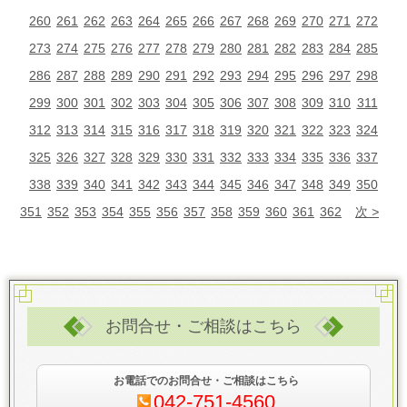
260
261
262
263
264
265
266
267
268
269
270
271
272
273
274
275
276
277
278
279
280
281
282
283
284
285
286
287
288
289
290
291
292
293
294
295
296
297
298
299
300
301
302
303
304
305
306
307
308
309
310
311
312
313
314
315
316
317
318
319
320
321
322
323
324
325
326
327
328
329
330
331
332
333
334
335
336
337
338
339
340
341
342
343
344
345
346
347
348
349
350
351
352
353
354
355
356
357
358
359
360
361
362
次
お問合せ・ご相談はこちら
お電話でのお問合せ・ご相談はこちら
042-751-4560